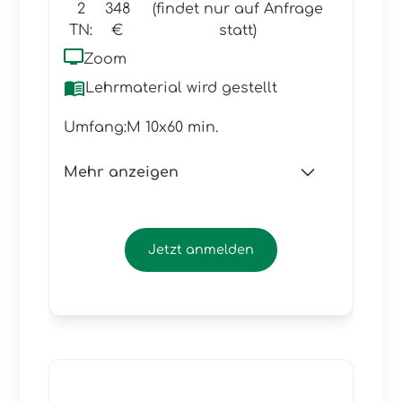
2
348
(findet nur auf Anfrage
TN:
€
statt)
Zoom
Lehrmaterial wird gestellt
Umfang:
M 10x60 min.
Mehr anzeigen
Wir haben Ifa 1 durchgearbeitet
und danach mit selbst erstelltem
Jetzt anmelden
Material weitergemacht.
Voraussetzung für diesen Kurs ist
das Niveau A2.