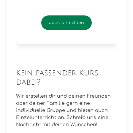
Voraussetzung: Isländisch A2 (Það
er mikilvægt að hafa klárað A2
Jetzt anmelden
stigið til geta fylgst með. Endilega
hafðu samband ef þú ert óörygg/ur
hvort þetta námskeið passi þér.)
Neben dem Lehrbuch arbeiten wir
ergänzend mit Stefan Drabek:
Isländische Grammatik Schritt für
Schritt, 2. Band.
Kein passender Kurs
dabei?
Wir erstellen dir und deinen Freunden
oder deiner Familie gern eine
individuelle Gruppe und bieten auch
Einzelunterricht an. Schreib uns eine
Nachricht mit deinen Wünschen!