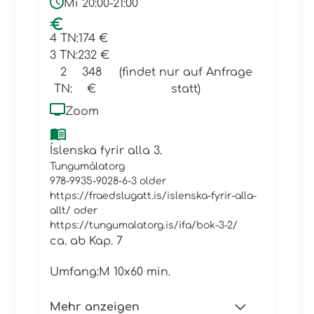
Mi 20:00-21:00
4 TN:
174 €
3 TN:
232 €
2
348
(findet nur auf Anfrage
TN:
€
statt)
Zoom
Íslenska fyrir alla 3.
Tungumálatorg
978-9935-9028-6-3 older
https://fraedslugatt.is/islenska-fyrir-alla-
allt/ oder
https://tungumalatorg.is/ifa/bok-3-2/
ca. ab Kap. 7
Umfang:
M 10x60 min.
Mehr anzeigen