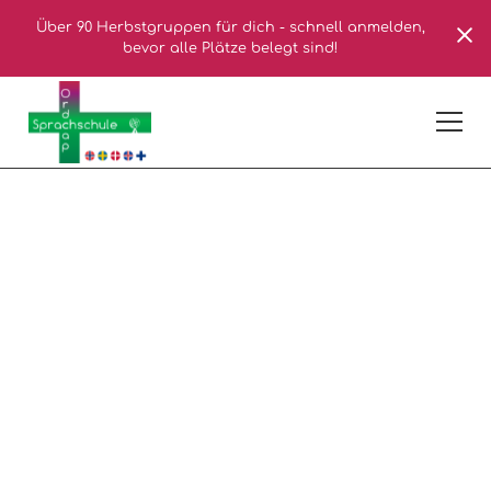
Über 90 Herbstgruppen für dich - schnell anmelden,
bevor alle Plätze belegt sind!
Niederländisch
online lernen -
welkom!
Du wohnst in einer Windmühle, wanderst
ausschließlich in Holzschuhen umher und
kennst 500 Käsesorten mit Namen? Lern mit uns
Niederländisch!