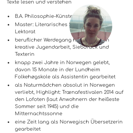
Texte lesen und verstehen
B.A. Philosophie-Künste-Medien
Master: Literarisches Schreiben und
Lektorat
beruflicher Werdegang hauptsächlich
kreative Jugendarbeit, Siebdruck und
Texterin
knapp zwei Jahre in Norwegen gelebt,
davon 15 Monate in der Lundheim
Folkehøgskole als Assistentin gearbeitet
als Naturmädchen absolut in Norwegen
verliebt, Highlight: Trænafestivalen 2014 auf
den Lofoten (laut Anwohnern der heißeste
Sommer seit 1945) und die
Mitternachtssonne
eine Zeit lang als Norwegisch Übersetzerin
gearbeitet