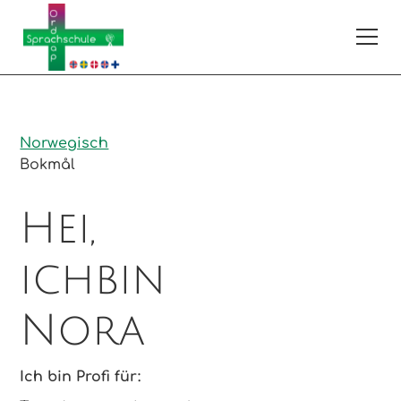
Norwegisch
Bokmål
Hei,
ich
bin
Nora
Ich bin Profi für: