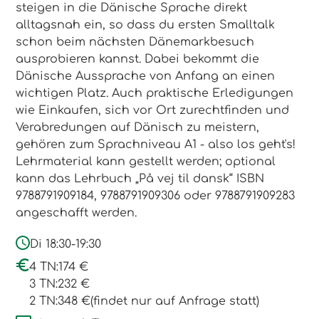
steigen in die Dänische Sprache direkt
alltagsnah ein, so dass du ersten Smalltalk
schon beim nächsten Dänemarkbesuch
ausprobieren kannst. Dabei bekommt die
Dänische Aussprache von Anfang an einen
wichtigen Platz. Auch praktische Erledigungen
wie Einkaufen, sich vor Ort zurechtfinden und
Verabredungen auf Dänisch zu meistern,
gehören zum Sprachniveau A1 - also los geht's!
Lehrmaterial kann gestellt werden; optional
kann das Lehrbuch „På vej til dansk“ ISBN
9788791909184, 9788791909306 oder 9788791909283
angeschafft werden.
Di 18:30-19:30
4 TN:
174 €
3 TN:
232 €
2 TN:
348 €
(findet nur auf Anfrage statt)