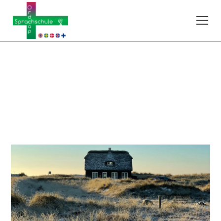
Dänisch
263DAA104
A1.I
–
Anfänger ohne Vorkenntnisse