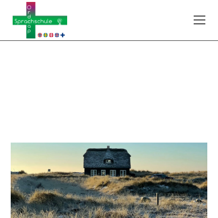
Dänisch
263DAA1x02
A1
–
Anfänger mit geringen Vorkenntnissen