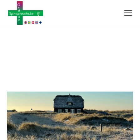
Dänisch
263DAA204
A2.III
–
Anfänger mit grundlegenden Kenntnissen