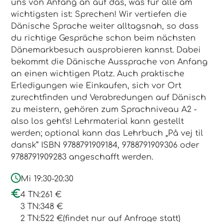
uns von Anfang an auf das, was für alle am
wichtigsten ist: Sprechen! Wir vertiefen die
Dänische Sprache weiter alltagsnah, so dass
du richtige Gespräche schon beim nächsten
Dänemarkbesuch ausprobieren kannst. Dabei
bekommt die Dänische Aussprache von Anfang
an einen wichtigen Platz. Auch praktische
Erledigungen wie Einkaufen, sich vor Ort
zurechtfinden und Verabredungen auf Dänisch
zu meistern, gehören zum Sprachniveau A2 -
also los geht's! Lehrmaterial kann gestellt
werden; optional kann das Lehrbuch „På vej til
dansk“ ISBN 9788791909184, 9788791909306 oder
9788791909283 angeschafft werden.
Mi 19:30-20:30
4 TN:
261 €
3 TN:
348 €
2 TN:
522 €
(findet nur auf Anfrage statt)