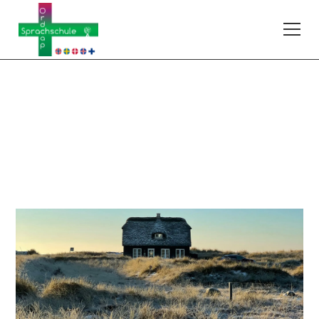
Dänisch
263DAA2x03
A2
–
Anfänger mit geringen Vorkenntnissen