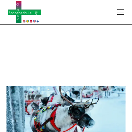
Finnisch
263FIA103
A1.I
–
Anfänger ohne Vorkenntnisse