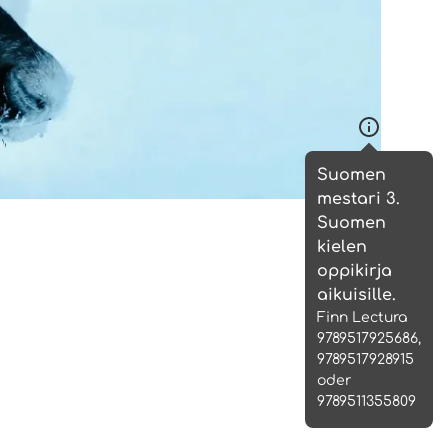
Anfrage statt)
 kielen oppikirja aikuisille.
ca. ab Kap. 4
Suomen
mestari 3.
Suomen
kielen
oppikirja
aikuisille.
Finn Lectura
9789517925686,
9789517928915
oder
9789511355809