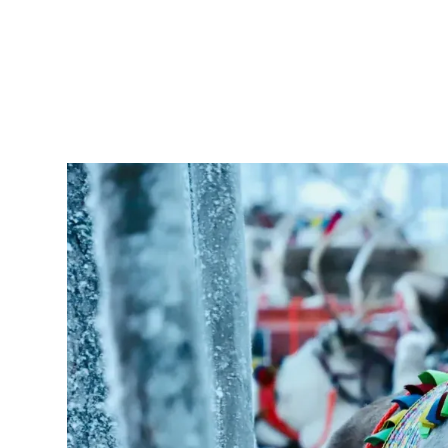
Finnisch
263FIB102
B1.VIII
–
Fortgeschrittene mit guten Kenntnisse
Reguläre Kurse