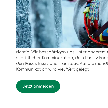
Start:
01.10.2026
Ende:
26.11.2026
Ristomatti
Erfahre mehr über mich
Wenn Du bereits Finnisch gelernt hast und n
Kenntnisse auffrischen möchtest, bist Du in 
richtig. Wir beschäftigen uns unter anderem 
schriftlicher Komminukation, dem Passiv Kond
den Kasus Essiv und Translativ. Auf die münd
Kommunikation wird viel Wert gelegt.
Jetzt anmelden