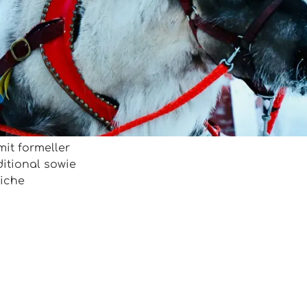
4 TN:
174 €
3 TN:
232 €
2 TN:
348 €
(findet nur auf 
Zoom
Suomen mestari 3. Suomen
un Deine
Umfang:
M 8x75 min.
diesem Kurs
mit formeller
itional sowie
liche