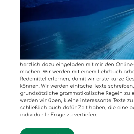
Start:
29.09.2026
Ende:
15.12.2026
Theo
Erfahre mehr über mich
Hei liebe Norwegenfans! Wenn ihr Lust habt
etwas über Land und Leute in Norwegen zu l
herzlich dazu eingeladen mit mir den Online
machen. Wir werden mit einem Lehrbuch arb
Redemittel erlernen, damit wir erste kurze G
können. Wir werden einfache Texte schreiben
grundsätzliche grammatikalische Regeln zu 
werden wir üben, kleine interessante Texte z
schließlich auch dafür Zeit haben, die eine 
individuelle Frage zu vertiefen.