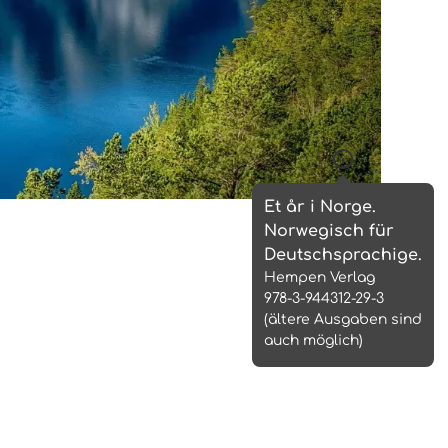
r auf Anfrage statt)
wegisch für Deutschsprachige.
ab Kap. 1
Et år i Norge.
Norwegisch für
Deutschsprachige.
Hempen Verlag
978-3-944312-29-3
(ältere Ausgaben sind
auch möglich)