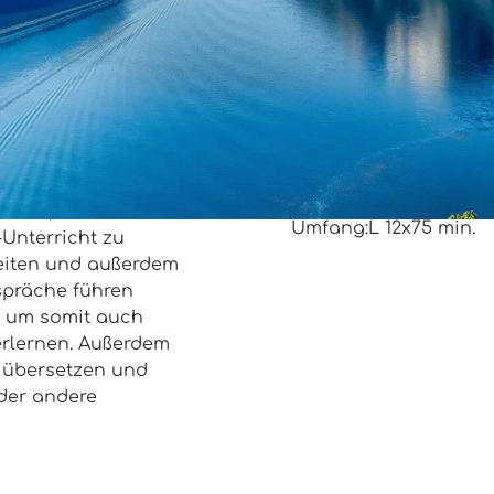
Di 17:45-19:00
4 TN:
261 €
3 TN:
348 €
2 TN:
522 €
(findet nu
Google Meet
Et år i Norge. Nor
, Norwegisch und
ernen, dann seid
Umfang:
L 12x75 min.
-Unterricht zu
eiten und außerdem
espräche führen
, um somit auch
erlernen. Außerdem
u übersetzen und
oder andere