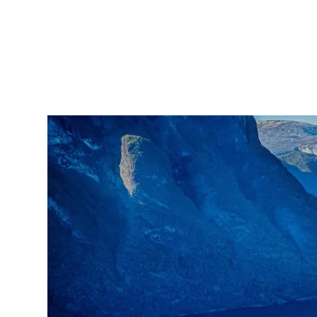
Norwegisch
263NBA107
A1.I
–
Anfänger ohne Vorkenntnisse
Reguläre Kurse