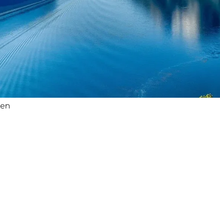
2 TN:
348 €
(findet nu
Microsoft Teams
Short Stories in N
Umfang:
M 10x60 min.
schichten mit
gen