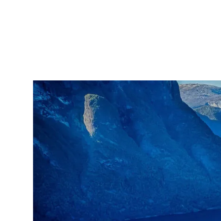
Norwegisch
263NBA2x03
A2
–
Anfänger mit grundlegenden Kenntnissen
Themenkurse
Buchclub: Kurzgeschichten