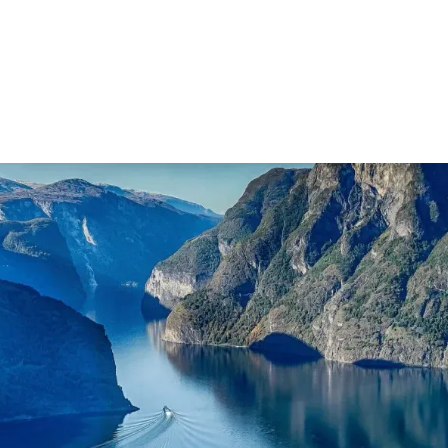
Do 19:00-20:00
4 TN:
174 €
3 TN:
232 €