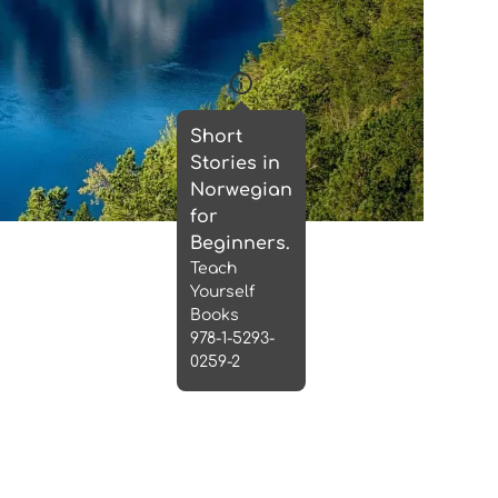
r auf Anfrage statt)
orwegian for Beginners.
Short
Stories in
Norwegian
for
Beginners.
Teach
Yourself
Books
978-1-5293-
0259-2