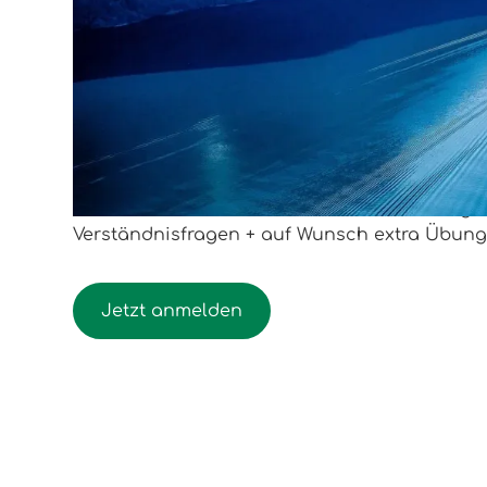
Start:
17.09.2026
Ende:
19.11.2026
Frank
Erfahre mehr über mich
Intensives Lesen und Übersetzen von Kurzge
Verständnisfragen + auf Wunsch extra Übun
Jetzt anmelden