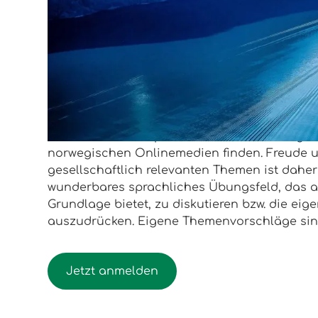
Start:
16.09.2026
Ende:
03.12.2026
Anna S.
Erfahre mehr über mich
Wir lesen und besprechen aktuelle Zeitungsart
norwegischen Onlinemedien finden. Freude u
gesellschaftlich relevanten Themen ist daher 
wunderbares sprachliches Übungsfeld, das a
Grundlage bietet, zu diskutieren bzw. die ei
auszudrücken. Eigene Themenvorschläge sin
Jetzt anmelden