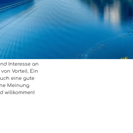
4 TN:
174 €
3 TN:
232 €
2 TN:
348 €
(findet nu
Zoom
Lehrmaterial wird g
Umfang:
M 8x75 min.
ikel, die wir in
nd Interesse an
von Vorteil. Ein
uch eine gute
gene Meinung
d willkommen!