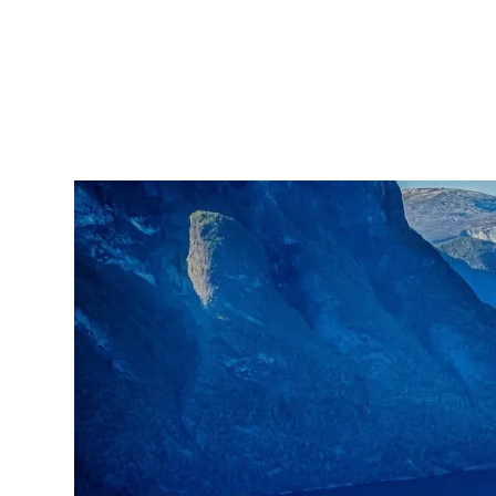
Norwegisch
263NBB2x01
B2
–
Fortgeschrittene mit fundierten Kenntnis
Themenkurse
Lektüre: Zeitungsartikel