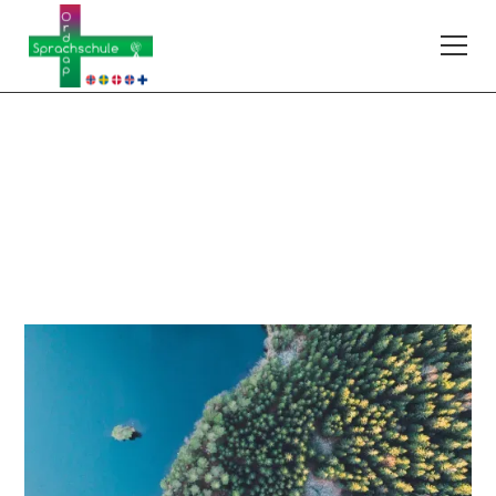
Schwedisch
263SVB1x01
B1
–
Fortgeschrittene mit guten Kenntnissen